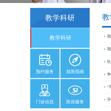
教
教学科研
我
教学科研
我
壮
预约服务
就医指南
争
“
开
门诊信息
医保服务