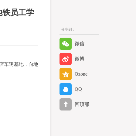
地铁员工学
分享到：
微信
微博
新店车辆基地，向地
Qzone
QQ
回顶部