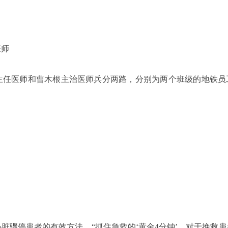
医师
主任医师和曹木根主治医师兵分两路，分别为两个班级的地铁员
脏骤停患者的有效方法。“抓住急救的‘黄金4分钟’，对于挽救