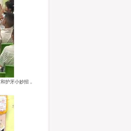
惯和护牙小妙招，