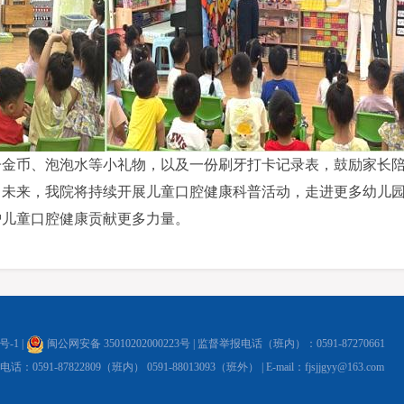
子金币、泡泡水等小礼物，以及一份刷牙打卡记录表，鼓励家长
。未来，我院将持续开展儿童口腔健康科普活动，走进更多幼儿
护儿童口腔健康贡献更多力量。
6号-1
|
闽公网安备 35010202000223号
| 监督举报电话（班内）：0591-87270661
91-87822809（班内） 0591-88013093（班外） | E-mail：fjsjjgyy@163.com