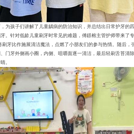
言，为孩子们讲解了儿童龋病的防治知识，并总结出日常护牙的
牙。针对低龄儿童刷牙时常见的难题，傅鐛榕主管护师带来了专
，将刷牙比作施展清洁魔法，点燃了小朋友们的参与热情。随后，
圈、门牙外侧画小圈，内侧、咀嚼面逐一清洁，最后轻刷舌苔清
转睛。