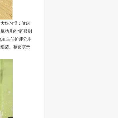
四大好习惯：健康
属幼儿的“圆弧刷
张虹主任护师分步
除细菌。整套演示