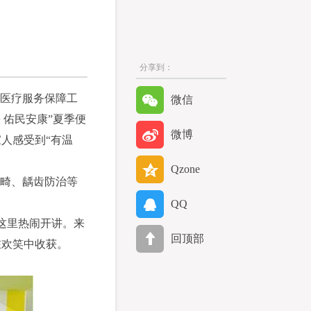
分享到：
期医疗服务保障工
微信
 佑民安康”夏季便
微博
人感受到“有温
Qzone
正畸、龋齿防治等
QQ
这里热闹开讲。来
回顶部
在欢笑中收获。