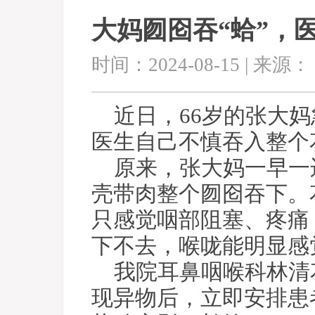
大妈囫囵吞“蛤”，
时间：2024-08-15 | 来源：
近日，66岁的张大
医生自己不慎吞入整个
原来，张大妈一早一
壳带肉整个囫囵吞下。
只感觉咽部阻塞、疼痛
下不去，喉咙能明显感
我院耳鼻咽喉科林清
现异物后，立即安排患