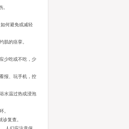
伤。
。如何避免或减轻
括约肌的痉挛。
物应少吃或不吃，少
、看报、玩手机，控
坐浴水温过热或浸泡
环。
就诊复查。
中，人们应注意保