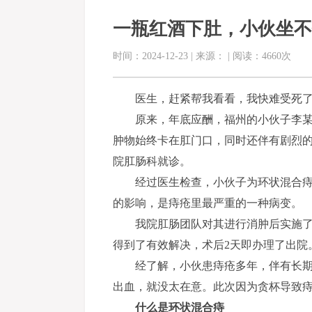
一瓶红酒下肚，小伙坐不
时间：2024-12-23 | 来源： | 阅读：4660次
医生，赶紧帮我看看，我快难受死
原来，年底应酬，福州的小伙子李
肿物始终卡在肛门口，同时还伴有剧烈
院肛肠科就诊。
经过医生检查，小伙子为环状混合
的影响，是痔疮里最严重的一种病变。
我院肛肠团队对其进行消肿后实施了
得到了有效解决，术后2天即办理了出院
经了解，小伙患痔疮多年，伴有长
出血，就没太在意。此次因为贪杯导致
什么是环状混合痔