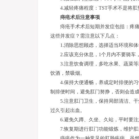
4.减轻疼痛程度：TST手术不是
痔疮术后注意事项
痔疮手术术后短期并发症包括：疼
这些并发症？
需注意以下几点：
1.消除思想顾虑，选择适当环境和
2.应该充分休息，1个月内不要骑
3.注意饮食调理，多吃水果、蔬菜
饮酒，禁吸烟。
4.保持大便通畅，养成定时排便的
制排便时间，避免肛门努挣，否则会造
5.注意肛门卫生，保持局部清洁、
过久引起出血。
6.避免久蹲、久坐、久站，平时要
7.恢复期进行肛门功能锻炼，维护
痔疮作为一种常见的肛肠疾病，虽