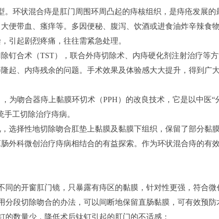
型。环状混合痔是肛门周围环周凸起的痔核组织，是痔疮发展的
、大便带血、瘙痒等。多因便秘、腹泻、饮酒或进食油炸辛辣食
染，引起剧烈疼痛，往往需紧急处理。
除钉合术（TST），联合外痔切除术、内痔硬化剂注射治疗等
痔隆起、内痔残余的问题。手术效果及体验感大大提升，得到广
），为吻合器痔上黏膜环切术（PPH）的改良技术，它是以中医“
统手工切除治疗痔病。
况，选择性地切除吻合肛垫上黏膜及黏膜下组织，保留了部分黏
肛肠外科微创治疗痔病相结合的有益探索。作为环状混合痔的有
运用不同的开窗肛门镜，只暴露有痔区的黏膜，针对性更强，符合微
术采用分段切除吻合的办法，可以间断地保留直肠黏膜，可有效预
入钛钉的数量少，降低术后钛钉引起的肛门的不适感；