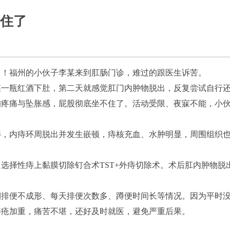
住了
了！
福州的小伙子李某来到肛肠门诊，难过的跟医生诉苦。
某一瓶红酒下肚，第二天就感觉肛门内肿物脱出，反复尝试自行
的疼痛与坠胀感，屁股彻底坐不住了。活动受限、夜寐不能，小
痔，内痔环周脱出并发生嵌顿，痔核充血、水肿明显，周围组织
选择性痔上黏膜切除钉合术TST+外痔切除术。术后肛内肿物脱
。
期排便不成形、每天排便次数多、蹲便时间长等情况。因为平时
痔疮加重，痛苦不堪，还好及时就医，避免严重后果。