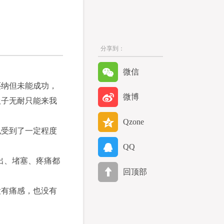
分享到：
微信
还纳但未能成功，
微博
伙子无耐只能来我
Qzone
也受到了一定程度
QQ
出、堵塞、疼痛都
回顶部
没有痛感，也没有