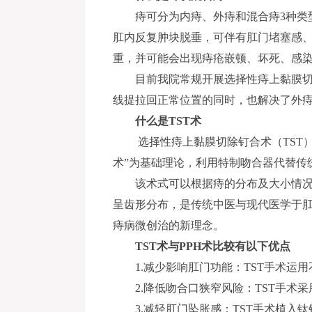
痔可分为内痔、外痔和混合痔3种类
肛内反复肿块脱垂，可伴有肛门堵塞感
重，并可能会出现痔疮嵌顿、坏死、感
目前我院常规开展选择性痔上黏膜切
线提拉回正常位置的同时，也解决了外
什么是TST术
选择性痔上黏膜切除钉合术（TST
术”为基础理论，利用特制吻合器代替传
该术式可以根据痔的分布及大小情
呈齿形分布，是传统中医与现代医学于
痔病微创治的新理念。
TST术与PPH术比较有以下优点
1.减少影响肛门功能：TST手术
2.降低吻合口狭窄风险：TST手
3.减轻肛门坠胀感：TST手术植