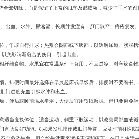
将肛垫全部切除，而是保留了正常的肛垫及黏膜桥，减少了手术的创
痛、出血、水肿、尿潴留，长期并发症有：肛门狭窄、痔疮复发
体位，争取自行排尿；热敷会阴部或下腹部，以缓解尿道、膀胱
车，以免影响新愈合的伤口，引起出血。
等粗纤维食物。水果宜在常温条件下食用，不宜过凉。对辛辣食
习惯。排便时间最好选择在早晨起床或早饭后，排便时不要看书
成肛门过度充血引起水肿和出血。
干燥，便后或睡前温水坐浴，大便后宜用软纸擦拭。但也要避免
注意适当变换体位，适当运动，侧重下肢运动，以改善局部血液循
肛门直肠良好功能。8.如果发现排便或肛门异常，应及时前往医院
然不会危及生命，但会给生活带来诸多不便和痛苦。在日常生活