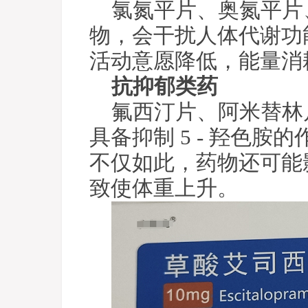
氯氮平片、奥氮平片
物，会干扰人体代谢功
活动意愿降低，能量消
抗抑郁类药
氟西汀片、阿米替林
具备抑制 5 - 羟色
不仅如此，药物还可能
致使体重上升。