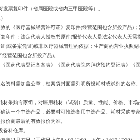
货发票复印件（省属医院或省内三甲医院等）。
2）
效的《医疗器械经营许可证》复印件(经营范围包含所投产品)；
复印件；法定代表人授权书原件(报价代表人是法定代表人无需提
证(或备案凭证)或非医疗器械管理的依据；生产商的营业执照副
产经营范围包含所投产品)。
》《医药代表登记备案表》《医药代表院内拜访预约登记表》《
报名资料需加盖公章，档案袋封面需列明所投耗材或试剂的名称
耗材采购专家组，对医用耗材（试剂）质量、性能、价格、市场
票确认一个中选产品，必要时可推选备用中选产品。耗材采购专
以报价商最后的有效报价为准。
设备科仓库。
5年11月27日（工作日上午8：00-12:00，下午：14:30-17:30）