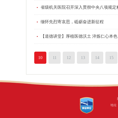
省级机关医院召开深入贯彻中央八项规定
缅怀先烈寄哀思，砥砺奋进新征程
【道德讲堂】厚植医德沃土 淬炼仁心本色
10
11
12
13
14
15
地址：福