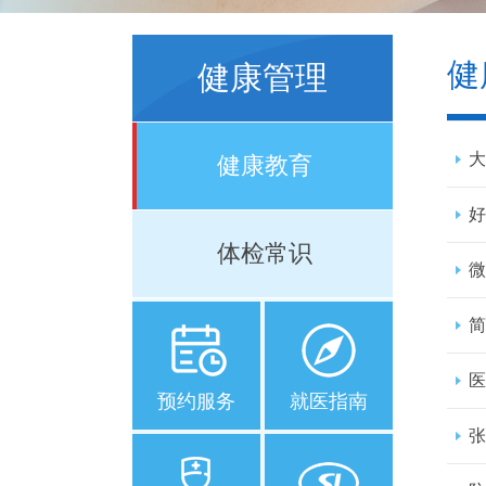
健
健康管理
大
健康教育
好
体检常识
微
简
医
预约服务
就医指南
张