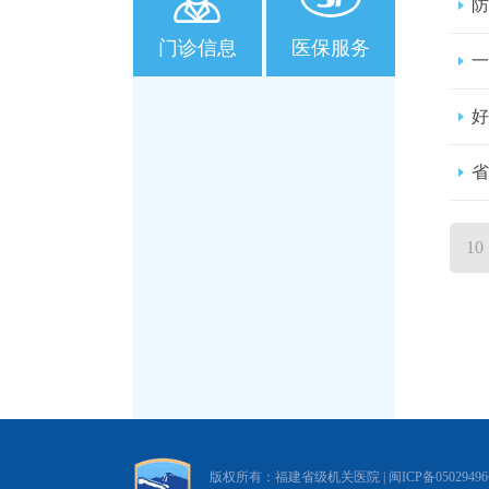
防
门诊信息
医保服务
一
好
省
10
版权所有：福建省级机关医院 |
闽ICP备0502949