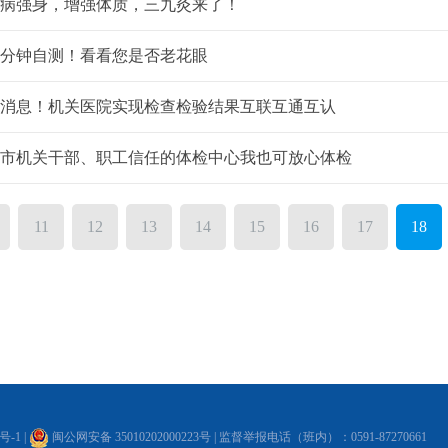
病强身，增强体质，三九灸来了！
分钟自测！看看您是否老花眼
消息！机关医院实现检查检验结果互联互通互认
市机关干部、职工信任的体检中心我也可放心体检
11
12
13
14
15
16
17
18
6号-1
|
闽公网安备 35010202000223号
| 监督举报电话（班内）：0591-87270661