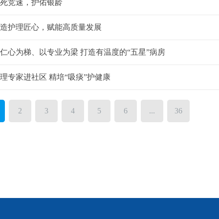
死竞速，护佑银龄
造护理匠心，赋能高质量发展
仁心为梯、以专业为梁 打造有温度的“五星”病房
理专家进社区 精培“吸痰”护健康
2
3
4
5
6
...
36