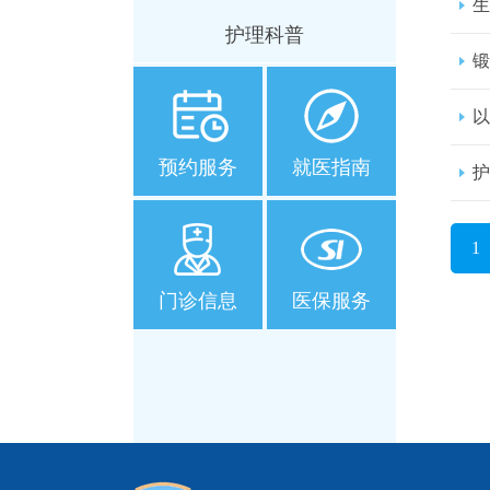
生
护理科普
锻
以
预约服务
就医指南
护
1
门诊信息
医保服务